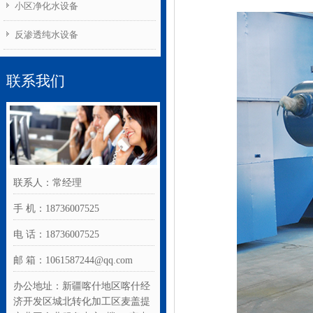
小区净化水设备
反渗透纯水设备
联系我们
联系人：常经理
手 机：18736007525
电 话：18736007525
邮 箱：1061587244@qq.com
办公地址：新疆喀什地区喀什经
济开发区城北转化加工区麦盖提