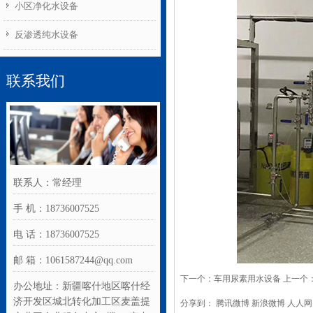
小区净化水设备
反渗透纯水设备
联系我们
联系人：常经理
手 机：18736007525
电 话：18736007525
邮 箱：1061587244@qq.com
下一个：
车用尿素用水设备
上一个
办公地址：新疆喀什地区喀什经
济开发区城北转化加工区麦盖提
分享到：
腾讯微博
新浪微博
人人网