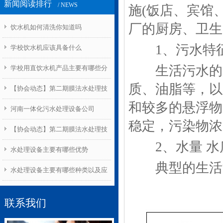
新闻阅读排行
/ NEWS
施(饭店、宾馆
厂的厨房、卫生
饮水机如何清洗你知道吗
1、污水特
学校饮水机应该具备什么
生活污水的水
学校用直饮水机产品主要有哪些分
质、油脂等，以
类
【协会动态】第二期膜法水处理技
和较多的悬浮物
1
能培训及国家职业资格认证班开班
河南一体化污水处理设备公司
稳定，污染物浓
【协会动态】第二期膜法水处理技
2、水量 水
能培训及国家职业资格认证班开班
水处理设备主要有哪些优势
典型的生活污
水处理设备主要有哪些种类以及应
用
联系我们