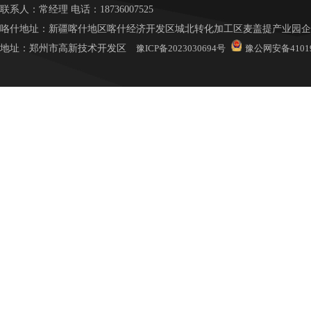
联系人：常
经理
电话：18736007525
咯什地址：新疆喀什地区喀什经济开发区城北转化加工区麦盖提产业园企业
地址：
郑州市高新技术开发区
豫ICP备2023030694号
豫公网安备41019