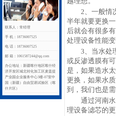
越理想。
2、一般情况
半年就要更换一
联系人：常经理
后就会有很多有
手 机：18736007525
处理设备性能变
电 话：18736007525
3、当水处理
邮 箱：1061587244@qq.com
或反渗透膜有可
办公地址：新疆喀什地区喀什经
是，如果造水太
济开发区城北转化加工区麦盖提
产业园企业服务中心3楼-07室中
更换，如果水质
国（新疆）自由贸易试验区（喀
到，我们也是需
什片区）
通过河南水处
理设备滤芯的更